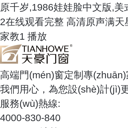
原千岁,1986娃娃脸中文版,
2在线观看完整 高清原声满天
家教1 播放
高端門(mén)窗定制專(zhuān
我們用心，為您設(shè)計(jì
服務(wù)熱線:
4000-830-840