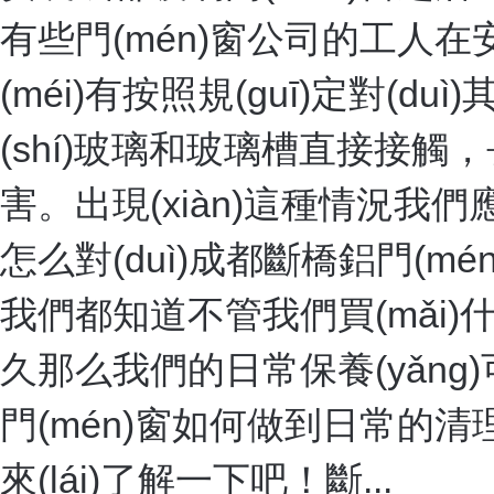
有些門(mén)窗公司的工人在安裝
(méi)有按照規(guī)定對(du
(shí)玻璃和玻璃槽直接接觸，長
害。出現(xiàn)這種情況我們應(
怎么對(duì)成都斷橋鋁門(mén
我們都知道不管我們買(mǎi
久那么我們的日常保養(yǎng
門(mén)窗如何做到日常的清理與
來(lái)了解一下吧！斷...