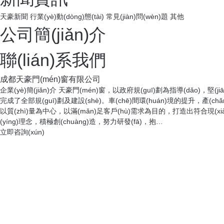
天豪新聞
行業(yè)動(dòng)態(tài)
常見(jiàn)問(wèn)題
其他
公司簡(jiǎn)介
聯(lián)系我們
成都天豪門(mén)窗有限公司
企業(yè)簡(jiǎn)介 天豪門(mén)窗，以政府規(guī)劃為指導(dǎo)，堅(j
完成了全部規(guī)劃及建設(shè)。車(chē)間環(huán)境的提升，產(c
以質(zhì)量為中心，以滿(mǎn)足客戶(hù)需求為目的，打造出符合現(xiàn)
(yíng)理念，積極創(chuàng)造，努力研發(fā)，抱…
立即咨詢(xún)