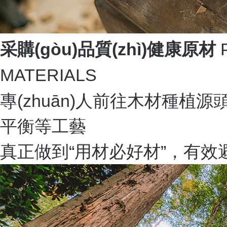
采購(gòu)品質(zhì)健康原材
MATERIALS
專(zhuān)人前往木材種植源頭
平衡等工藝
真正做到“用材必好材”，有效避