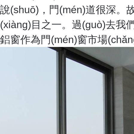
說(shuō)，門(mén)道
(xiàng)目之一。過(gu
鋁窗作為門(mén)窗市場(chǎng