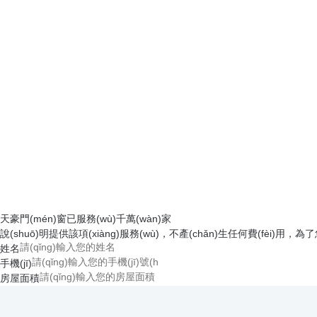
天豪門(mén)窗已服務(wù)千萬(wàn)家
說(shuō)明提供該項(xiàng)服務(wù)，不產(chǎn)生任何費(fèi
姓名
手機(jī)
房屋面積