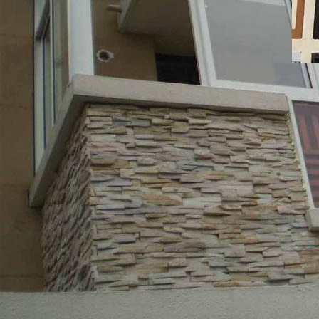
天豪門(
TIANHAO DOO
匯聚 設(shè)計(jì)團(tuán)隊(d
TEAM
擁有一批精通MENC設(shè)計(jì)
根據(jù)客戶(hù)的需要進(jì
從選材、封邊、線條等細(xì)節(