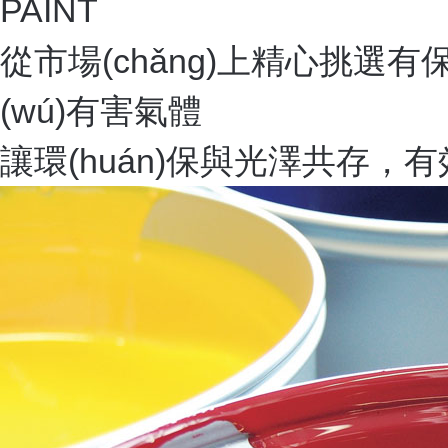
PAINT
從市場(chǎng)上精心挑選有
(wú)有害氣體
讓環(huán)保與光澤共存，有