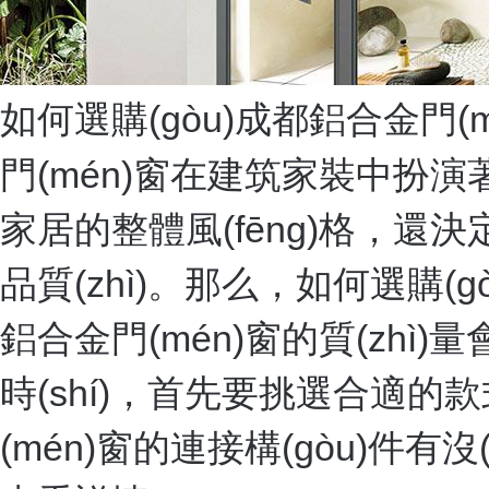
如何選購(gòu)成都鋁合金門(
門(mén)窗在建筑家裝中扮演
家居的整體風(fēng)格，
品質(zhì)。那么，如何選購(g
鋁合金門(mén)窗的質(zhì)量
時(shí)，首先要挑選合適的
(mén)窗的連接構(gòu)件有沒(m