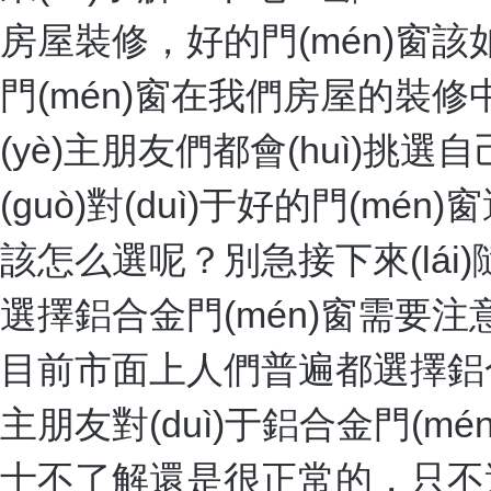
房屋裝修，好的門(mén)窗該
門(mén)窗在我們房屋的裝修
(yè)主朋友們都會(huì)挑選自己
(guò)對(duì)于好的門(mé
該怎么選呢？別急接下來(lái)隨天
選擇鋁合金門(mén)窗需要注
目前市面上人們普遍都選擇鋁合金
主朋友對(duì)于鋁合金門(mén
士不了解還是很正常的，只不過(g