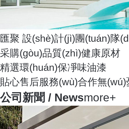
匯聚 設(shè)計(jì)團(tuán)隊(d
采購(gòu)品質(zhì)健康原材
精選環(huán)保凈味油漆
貼心售后服務(wù)合作無(wú)憂
公司新聞
/ News
more+