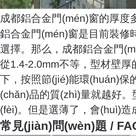
成都鋁合金門(mén)窗的厚
鋁合金門(mén)窗是目前裝修時
選擇。那么，成都鋁合金門(m
從1.4-2.0mm不等，型材壁厚的標
下，按照節(jié)能環(huán
(chǎn)品的質(zhì)量就越
(fèi)。但是選薄了，會(huì)造成
常見(jiàn)問(wèn)題
/ FA