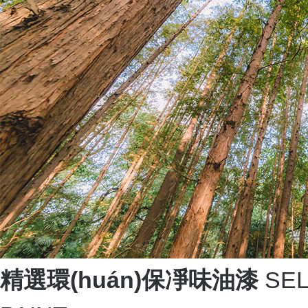
精選環(huán)保凈味油漆
SEL