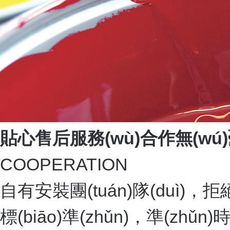
貼心售后服務(wù)合作無(wú)憂
COOPERATION
自有安裝團(tuán)隊(duì)，
標(biāo)準(zhǔn)，準(zhǔn)時