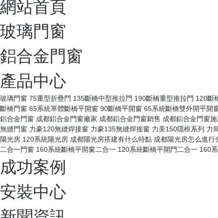
網站首頁
玻璃門窗
鋁合金門窗
產品中心
玻璃門窗
75重型折疊門
135斷橋中型推拉門
190斷橋重型推拉門
120
斷橋門窗
65系統單體斷橋平開窗
90斷橋平開窗
65系統斷橋雙外開平開
鋁合金門窗
成都鋁合金門窗廠家
成都鋁合金門窗銷售
成都鋁合金門窗施
無縫門窗
力豪120無縫焊接窗
力豪135無縫焊接窗
力美150隱框系列
力
陽光房
120系統陽光房
成都陽光房搭建有什么特點
成都陽光房怎么進行
二合一門窗
160系統斷橋平開窗二合一
120系統斷橋平開門二合一
160
成功案例
安裝中心
新聞資訊