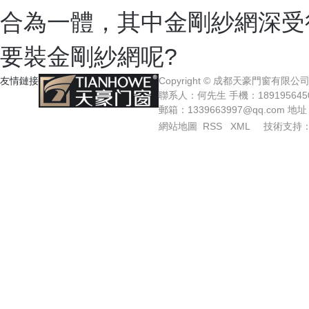
合為一體，其中金剛紗網深受
要裝金剛紗網呢?
友情鏈接
Copyright © 成都天豪門窗有
聯系人：何先生 手機：18919564508
郵箱：1339663997@qq.com 
網站地圖
RSS
XML
技術支持